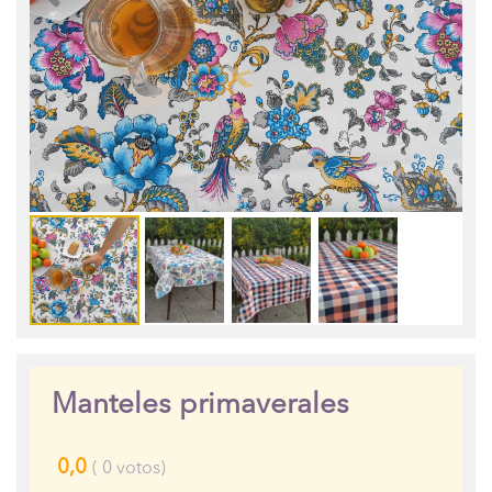
Manteles primaverales
0,0
(
0
votos)