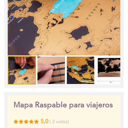
Mapa Raspable para viajeros
5,0
(
2
votos)