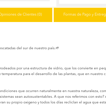
Opiniones de Clientes (0)
Formas de Pago y Entre
escatadas del sur de nuestro país.🌱
or rodeados por una estructura de vidrio, que los convierte en p
emperatura para el desarrollo de las plantas, que en nuestro ca
ondiciones que ocurren naturalmente en nuestra naturaleza, como 
osistemas sean autosustentables. A que nos referimos con esto? 
ran su propio oxigeno y todos los días recliclan el agua que es