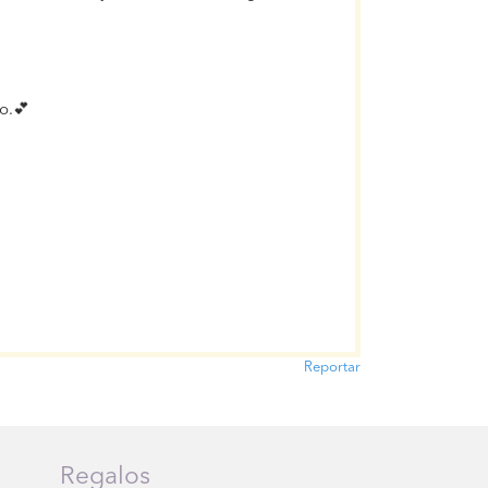
o.💕
Reportar
Regalos