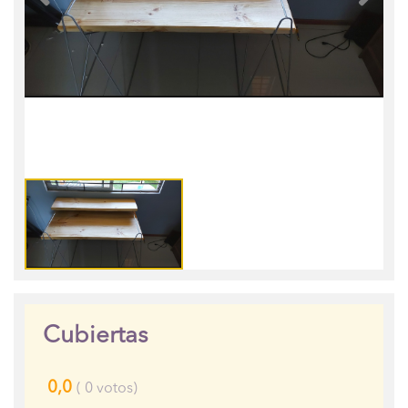
Cubiertas
0,0
(
0
votos)