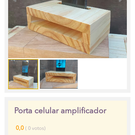
Porta celular amplificador
0,0
(
0
votos)