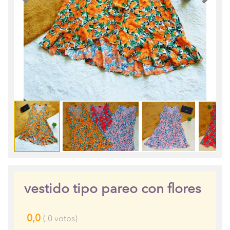
vestido tipo pareo con flores
0,0
(
0
votos)