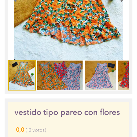
vestido tipo pareo con flores
0,0
(
0
votos)