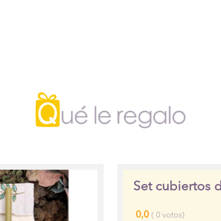
Set cubiertos
0,0
(
0
votos)