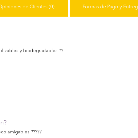
Opiniones de Clientes (0)
Formas de Pago y Entre
ilizables y biodegradables ??
én?
eco amigables ?????