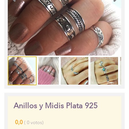
Anillos y Midis Plata 925
0,0
(
0
votos)