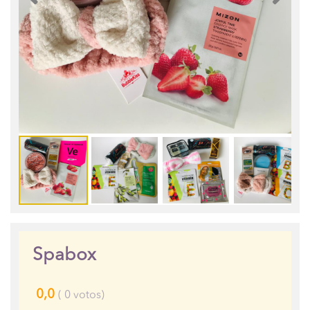
Spabox
0,0
(
0
votos)