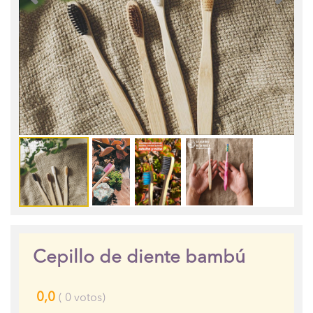
Cepillo de diente bambú
0,0
(
0
votos)