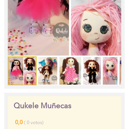
Qukele Muñecas
0,0
(
0
votos)