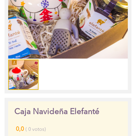
Caja Navideña Elefanté
0,0
(
0
votos)