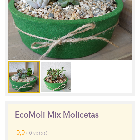
EcoMoli Mix Molicetas
0,0
(
0
votos)