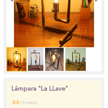
Lámpara "La LLave"
0,0
(
0
votos)